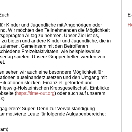
Euch!
E
t für Kinder und Jugendliche mit Angehörigen oder
H
sind. Wir möchten den Teilnehmenden die Möglichkeit
tsgeprägten Alltag zu nehmen. Unser Ziel ist es,
h zu bieten und andere Kinder und Jugendliche, die in
enzulernen. Gemeinsam mit den Betroffenen
hiedene Freizeitaktivitäten, wie beispielsweise
asertag spielen. Unsere Gruppentreffen werden von
et.
n sehen wir auch eine besondere Möglichkeit für
ituationen auseinanderzusetzen und den Umgang mit
Situationen stecken. Finanziell gefördert und
Schleswig-Holsteinischen Krebsgesellschaft. Einblicke
bseite (
https://time-out.org
) oder auch auf unserem
k).
ngagieren? Super! Denn zur Vervollständigung
ar motivierte Leute für folgende Aufgabenbereiche:
ram)