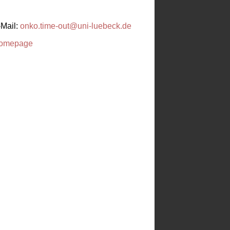
-Mail:
onko.time-out@uni-luebeck.de
omepage